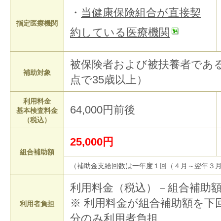
・
当健康保険組合が直接契
指定医療機関
約している医療機関
被保険者および被扶養者であ
補助対象
点で35歳以上）
利用料金
64,000円前後
基本検査料金
（税込）
25,000円
組合補助額
（補助金支給回数は一年度１回（４月～翌年３
利用料金（税込）－組合補助
※ 利用料金が組合補助額を下
利用者負担
分のみ利用者負担